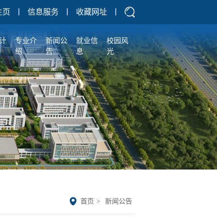
主页
丨
信息服务
丨
收藏网址
丨
计
专业介
新闻公
就业信
校园风
绍
告
息
光
首页
>
新闻公告