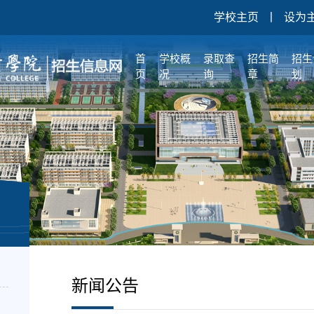
学校主页
丨
设为
首
学校概
录取查
招生简
招生
页
况
询
章
划
新闻公告