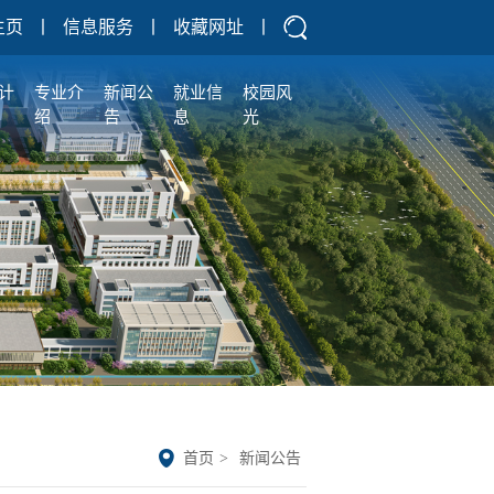
主页
丨
信息服务
丨
收藏网址
丨
计
专业介
新闻公
就业信
校园风
绍
告
息
光
首页
>
新闻公告