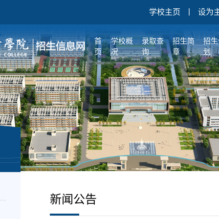
学校主页
丨
设为
首
学校概
录取查
招生简
招生
页
况
询
章
划
新闻公告