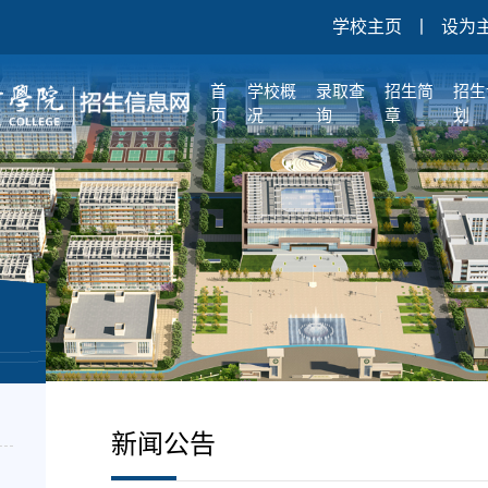
学校主页
丨
设为
首
学校概
录取查
招生简
招生
页
况
询
章
划
新闻公告