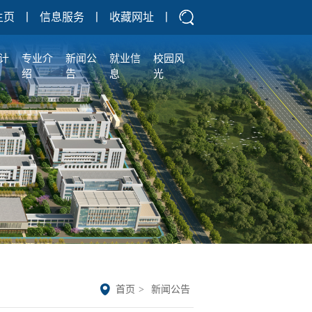
主页
丨
信息服务
丨
收藏网址
丨
计
专业介
新闻公
就业信
校园风
绍
告
息
光
首页
>
新闻公告